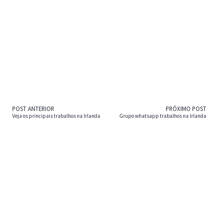
POST ANTERIOR
PRÓXIMO POST
Veja os principais trabalhos na Irlanda
Grupo whatsapp trabalhos na Irlanda