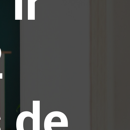
 ir
2
 de