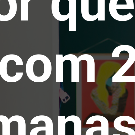
or que
com 
manas