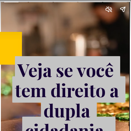
Veja se você 
Veja se você 
tem direito a 
tem direito a 
dupla 
dupla 
cidadania, 
cidadania, 