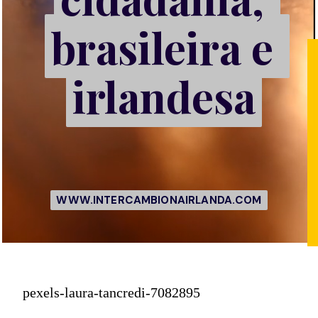
brasileira e 
brasileira e 
irlandesa
irlandesa
WWW.INTERCAMBIONAIRLANDA.COM
WWW.INTERCAMBIONAIRLANDA.COM
pexels-laura-tancredi-7082895