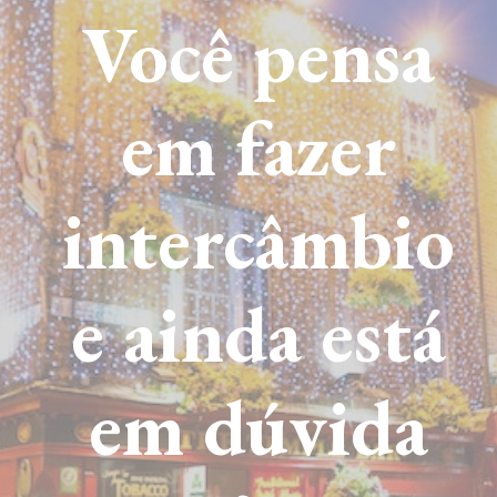
Você pensa
em fazer
intercâmbio
e ainda está
em dúvida