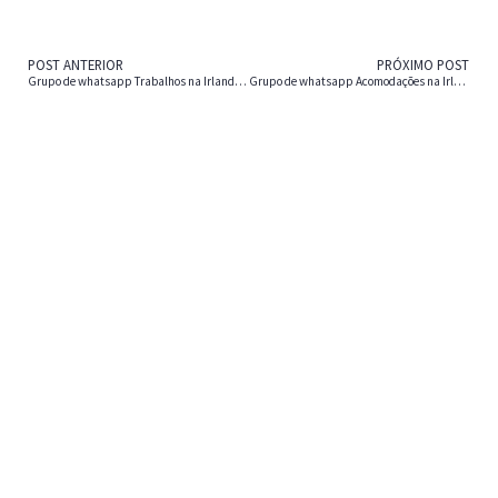
POST ANTERIOR
PRÓXIMO POST
Grupo de whatsapp Trabalhos na Irlanda 1
Grupo de whatsapp Acomodações na Irlanda 2