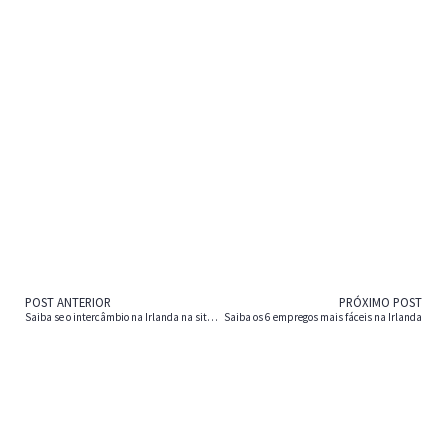
POST ANTERIOR
PRÓXIMO POST
Saiba se o intercâmbio na Irlanda na situação atual vale a pena ?
Saiba os 6 empregos mais fáceis na Irlanda