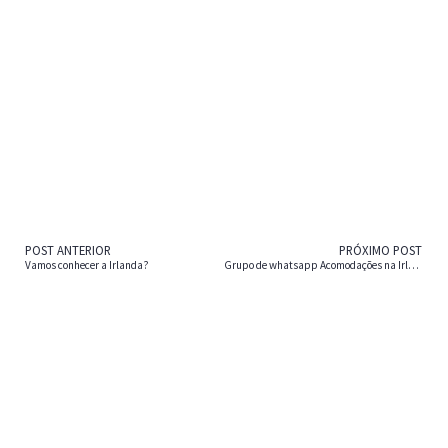
POST ANTERIOR
PRÓXIMO POST
Vamos conhecer a Irlanda?
Grupo de whatsapp Acomodações na Irlanda 9